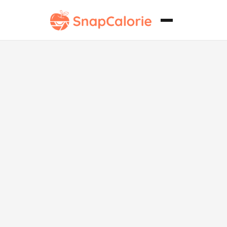
Salsa cremosa
de verduras
vegana