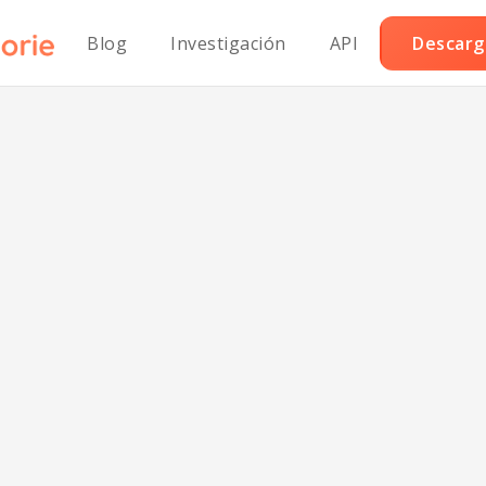
Blog
Investigación
API
Descarga
Salsa cremosa d
racha baja en g