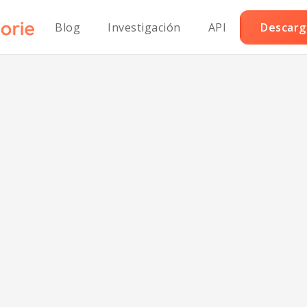
Blog
Investigación
API
Descarga
alsa coreana pa
arbacoa sin azúc