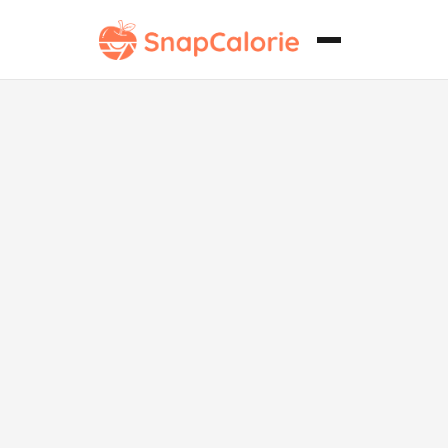
Salsa Clásica
de Sloppy Joe
Vegano