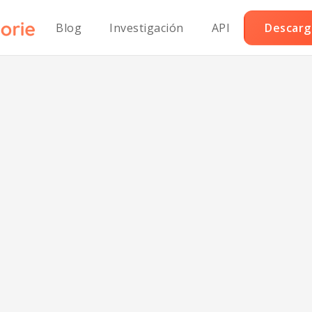
Blog
Investigación
API
Descarga
hichas al curry 
en grasa