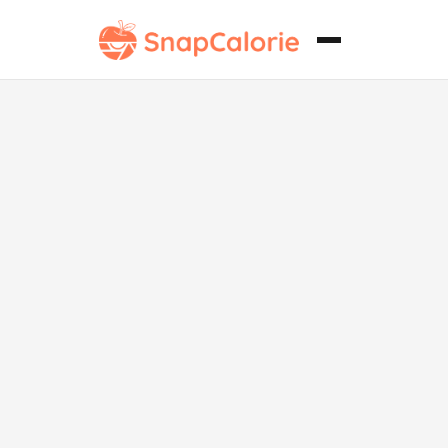
Rosquillas
bajas en
carbohidratos
y sin gluten