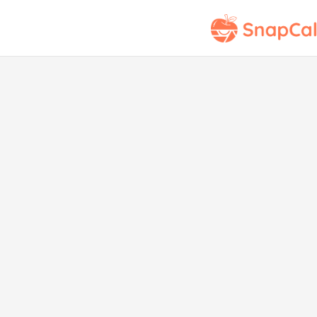
Roll
de