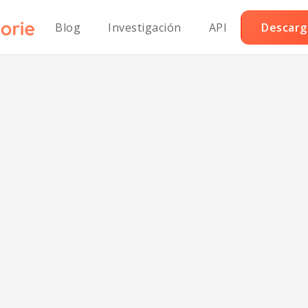
Blog
Investigación
API
Descarga
os de sushi pic
 salmón sin glu