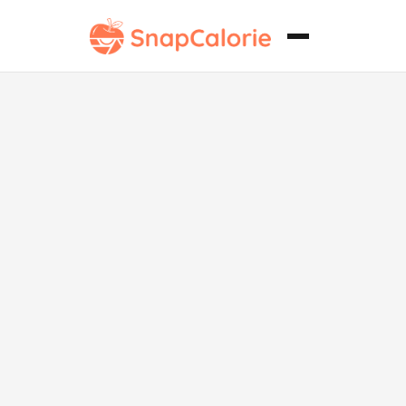
Rollos de
sushi de atún
picante sin
gluten.