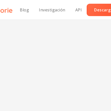
Blog
Investigación
API
Descarga
ollos de salchic
veganos sin soj