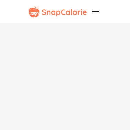
Rollos de
primavera
crujientes de
cerdo vegano