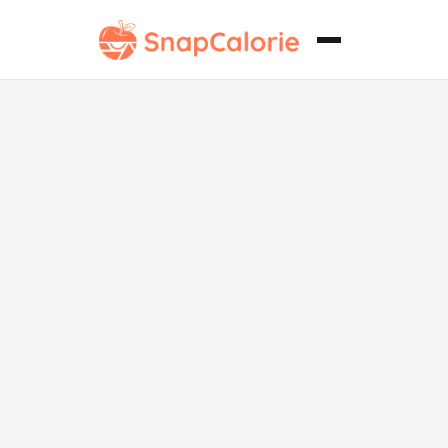
Rollito de
sushi de
vegetales sin
soja