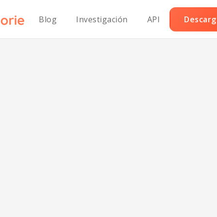
Blog
Investigación
API
Descarga
Rodajas de Pap
ujientes Fritas 
Azúcar