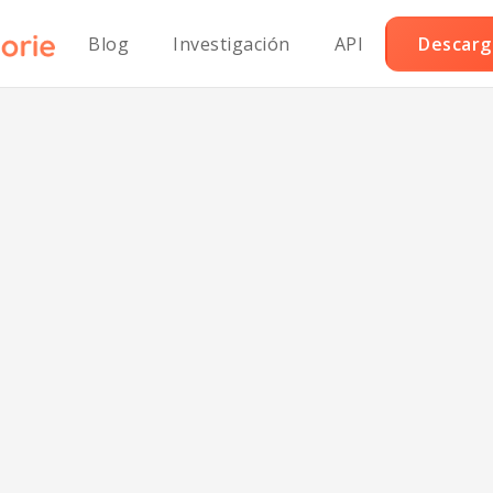
Blog
Investigación
API
Descarga
tto de Camarone
Lácteos