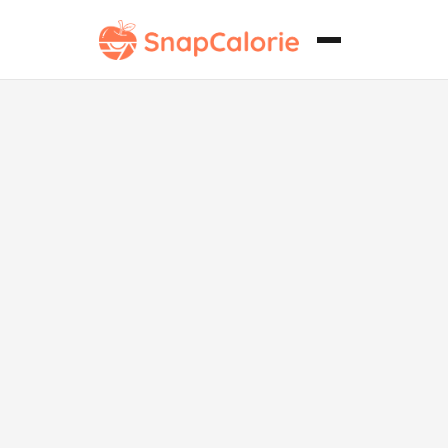
Refresco
Vegano de
Mango y Fruta
de Dragón