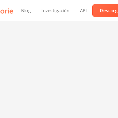
Blog
Investigación
API
Descarga
anada de remol
baja en sodio