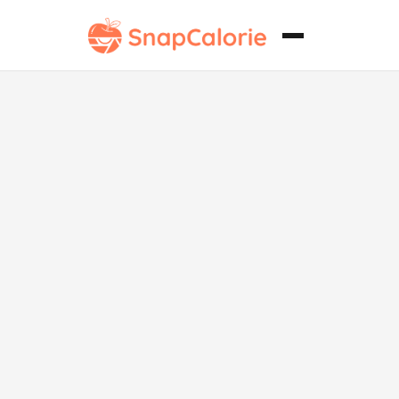
Rebanada de
crema
pastelera baja
en grasa