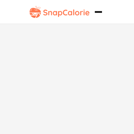
Queso Vegano
Empanizado y
Crujiente