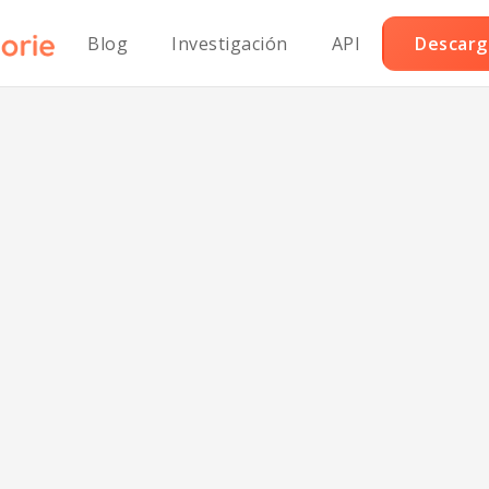
Blog
Investigación
API
Descarga
ueso de Pimien
eño Clásico Baj
Sodio