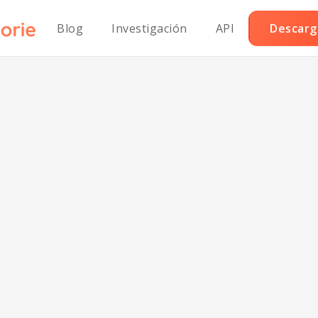
Blog
Investigación
API
Descarga
é de papas duq
saludable