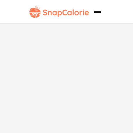
Puré de
Guisantes
Cremoso Bajo
en Sodio