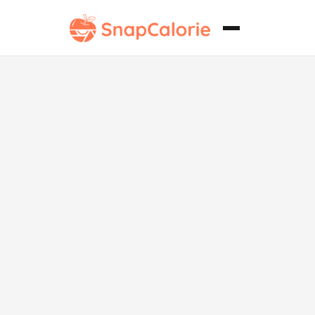
Pudín de Chía
Keto con
Fresas