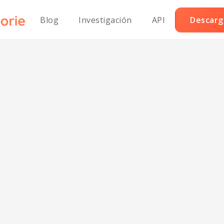
Blog
Investigación
API
Descarga
tzels Suaves Báv
Veganos