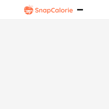
Postre
vegetariano
de chocolate y
almendra sin