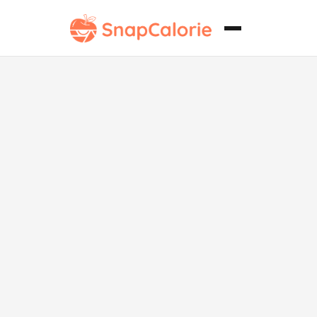
Polvo de
Chutney del
Sur de la India
con Poca Sal