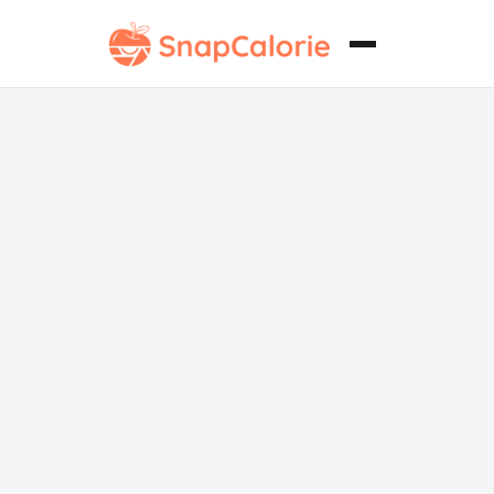
Pollo
vegetariano
en salsa
cremosa