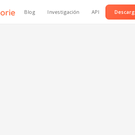
Blog
Investigación
API
Descarga
lo Piri Piri Who