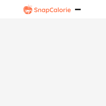
Pollo
marinado con
limón y
hierbas bajo