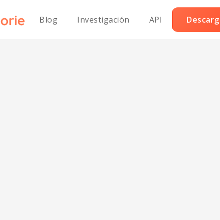
Blog
Investigación
API
Descarga
llo Kung Pao K