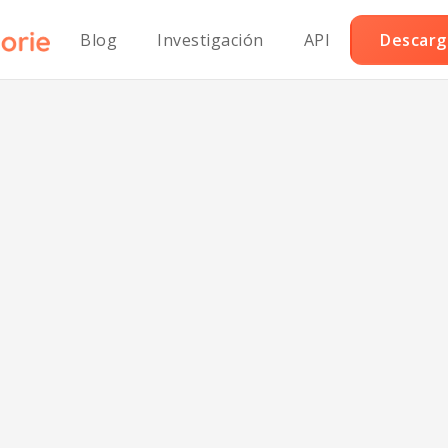
Blog
Investigación
API
Descarga
llo Jerk Jamaic
Auténtico Pale