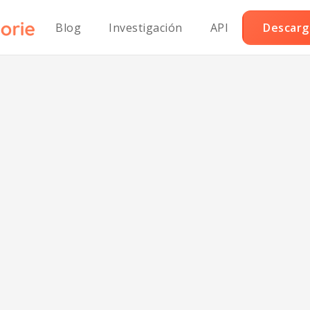
Blog
Investigación
API
Descarga
o empanizado cl
paleo