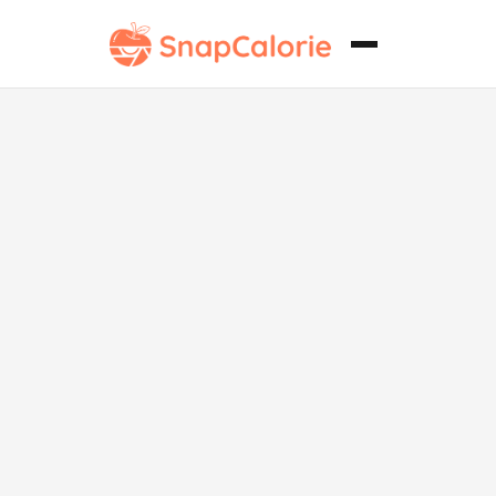
Pollo con
costra de
eneldo paleo