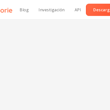
Blog
Investigación
API
Descarga
lo a la Naranja C
Paleolítico