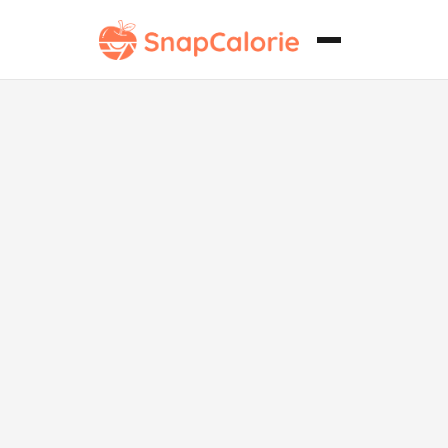
Polenta
cremosa sin
lácteos