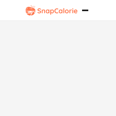
Pita rellena
mediterránea
alta en
proteínas.