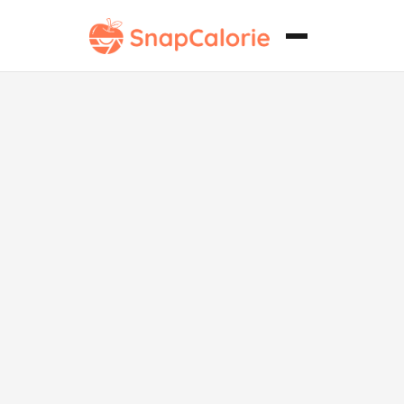
Piroshki
tradicional de
carne y
repollo