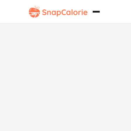
Picadillo de
Cordero Bajo
en Sodio