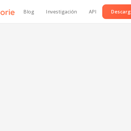
Blog
Investigación
API
Descarga
z al Vapor Orien
Bajo en Sodio