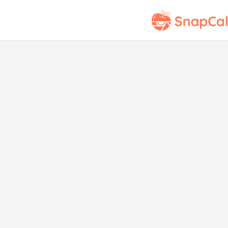
Pes
ing