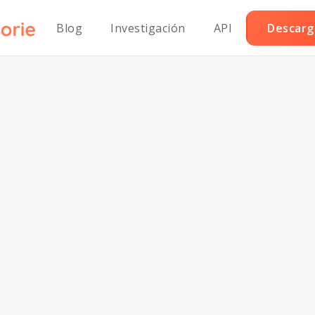
Blog
Investigación
API
Descarga
to verde clásico
redientes saluda
para el corazón