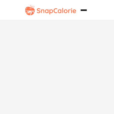
Pescado al
Vapor Oriental
Whole30