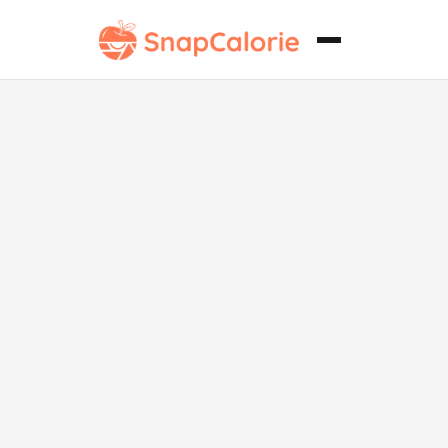
Patty de
hamburguesa
a la parrilla
saludable para