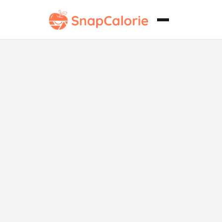
Patatas
Doradas en
Miel al Horno
sin Lácteos