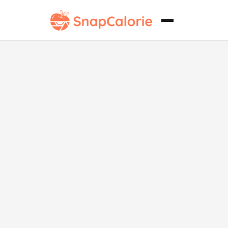
Patatas
asadas al
limón griegas
sin azúcar