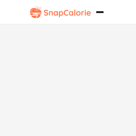
Pastelería sin
gluten con
chocolate por
encima