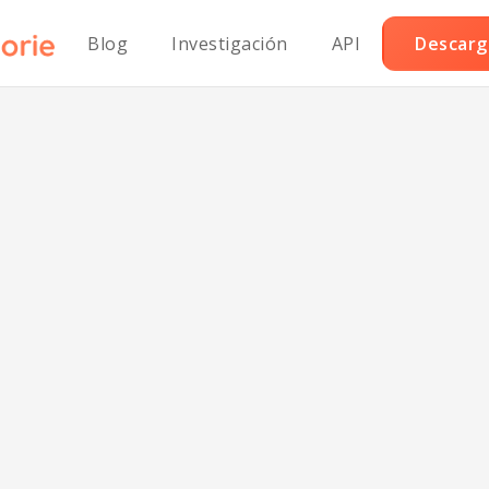
Blog
Investigación
API
Descarga
stel de Crepas 
Gluten