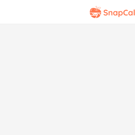
Past
Baj