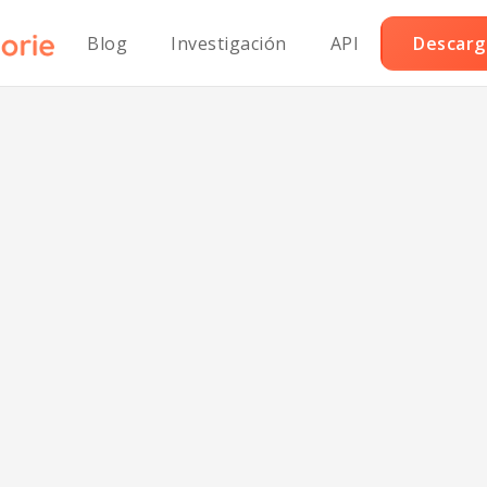
Blog
Investigación
API
Descarga
el de Bayas Var
o en Carbohidr