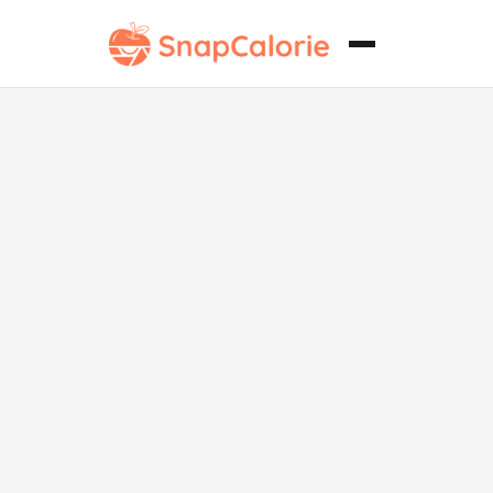
Pasta sin
frutos secos
con pesto y
pollo