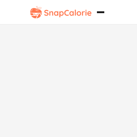
Pasta baja en
sodio con
salsa cremosa
de