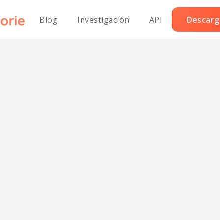
Blog
Investigación
API
Descarga
asta a la Boloñe
Clásica sin Glute