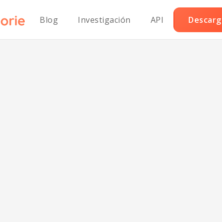
Blog
Investigación
API
Descarga
s fritas en for
e al estilo Chick-
aludables para 
corazón.