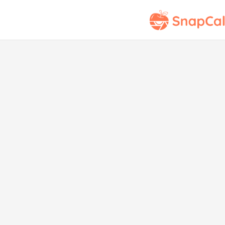
Papa
gofr
s