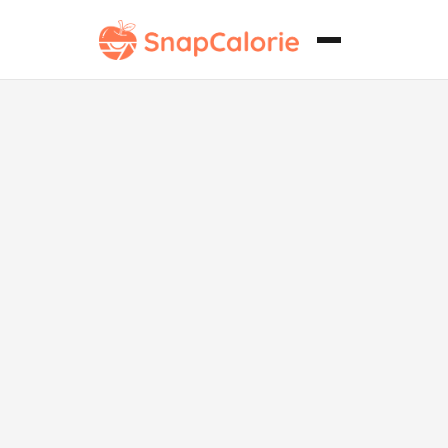
Papas Fritas
de Yuca
Crujientes
Whole30